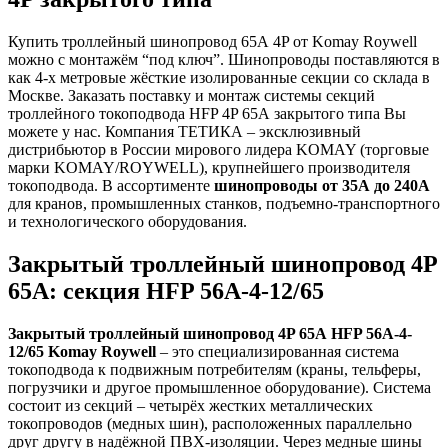
Купить троллейный шинопровод 65А 4P от Komay Roywell
можно с монтажём “под ключ”. Шинопроводы поставляются в
как 4-х метровые жёсткие изолированные секции со склада в
Москве. Заказать поставку и монтаж системы секций
троллейного токоподвода HFP 4P 65А закрытого типа Вы
можете у нас. Компания ТЕТИКА – эксклюзивный
дистрибьютор в России мирового лидера KOMAY (торговые
марки KOMAY/ROYWELL), крупнейшего производителя
токоподвода. В ассортименте
шинопроводы от 35А до 240А
для кранов, промышленных станков, подъемно-транспортного
и технологического оборудования.
Закрытый троллейный шинопровод 4P
65А: секция HFP 56A-4-12/65
Закрытый троллейный шинопровод 4P 65А HFP 56A-4-
12/65 Komay Roywell
– это специализированная система
токоподвода к подвижным потребителям (краны, тельферы,
погрузчики и другое промышленное оборудование). Система
состоит из секций – четырёх жестких металлических
токопроводов (медных шин), расположенных параллельно
друг другу в надёжной ПВХ-изоляции. Через медные шины