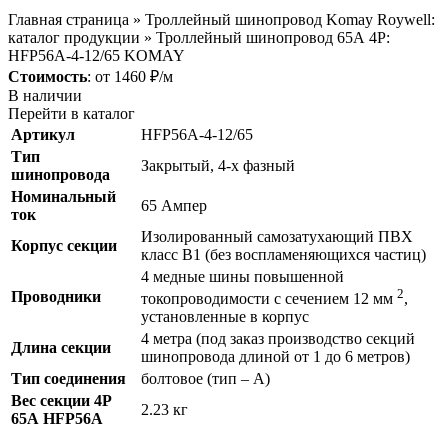
Главная страница
»
Троллейный шинопровод Komay Roywell:
каталог продукции
»
Троллейный шинопровод 65А 4P:
HFP56A-4-12/65 KOMAY
Стоимость
: от 1460 ₽/м
В наличии
Перейти в каталог
Артикул
HFP56A-4-12/65
Тип
Закрытый, 4-х фазный
шинопровода
Номинальный
65 Ампер
ток
Изолированный самозатухающий ПВХ
Корпус секции
класс В1 (без воспламеняющихся частиц)
4 медные шины повышенной
2
Проводники
токопроводимости c сечением 12 мм
,
установленные в корпус
4 метра (под заказ производство секций
Длина секции
шинопровода длиной от 1 до 6 метров)
Тип соединения
болтовое (тип – А)
Вес секции 4P
2.23 кг
65А HFP56A