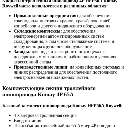
Закрытый троллейный шинопровод 4P HFP56A Komay
Roywell часто используется в различных областях:
Промышленные предприятия:
для обеспечения
токоподвода мостовых кранов, кран-балок, талей,
конвейеров и другого подвижного оборудования
Складские комплексы:
для обеспечения
электроэнергией автоматизированных систем
складирования, в том числе стеллажные системы и
погрузочно-разгрузочное оборудование
Заводы:
для подачи электропитания в цехах к
передвижным механизмам, работающим в условиях
агрессивной среды
Производственные линии:
на конвейерных системах и
линиях распределения для обеспечения постоянного
электроснабжения подвижных частей.
Комплектующие секции троллейного
шинопровода Komay 4P 65А
Базовый комплект шинопровода Komay HFP56A Roywell:
4-х метровая троллейная секция
Ввод питания
Токосъёмник троллейный на 65 Ампер 4P и водило